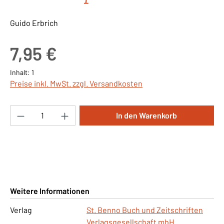
Guido Erbrich
Regulärer Preis:
7,95 €
Inhalt:
1
Preise inkl. MwSt. zzgl. Versandkosten
Produkt Anzahl: Gib den gewünschten Wert ei
In den Warenkorb
Weitere Informationen
Verlag
St. Benno Buch und Zeitschriften
Verlagsgesellschaft mbH