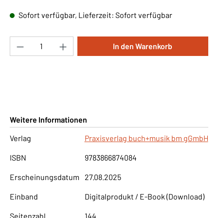
Sofort verfügbar, Lieferzeit: Sofort verfügbar
Produkt Anzahl: Gib den gewünschten Wert ei
In den Warenkorb
Weitere Informationen
Verlag
Praxisverlag buch+musik bm gGmbH
ISBN
9783866874084
Erscheinungsdatum
27.08.2025
Einband
Digitalprodukt / E-Book (Download)
Seitenzahl
144