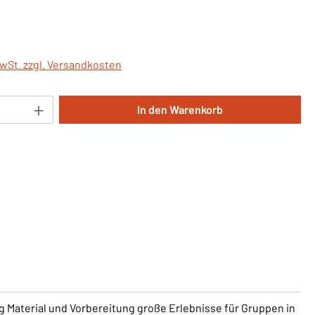
is:
MwSt. zzgl. Versandkosten
Anzahl: Gib den gewünschten Wert ein oder 
In den Warenkorb
 Material und Vorbereitung große Erlebnisse für Gruppen in