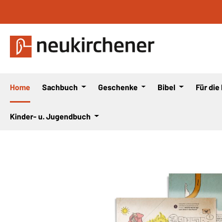
 Hauptinhalt springen
Zur Suche springen
Zur Hauptnavigation springen
Home
Sachbuch
Geschenke
Bibel
Für die
Kinder- u. Jugendbuch
Bildergalerie überspringen