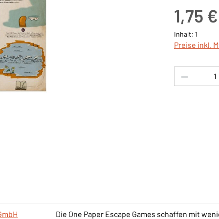
Regulärer Pre
1,75 €
Inhalt:
1
Preise inkl. 
Produkt 
gGmbH
Die One Paper Escape Games schaffen mit wenig