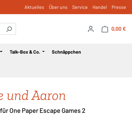
Aktuelles
Über uns
Service
Handel
Presse
0,00 €
War
Talk-Box & Co.
Schnäppchen
 und Aaron
 für One Paper Escape Games 2