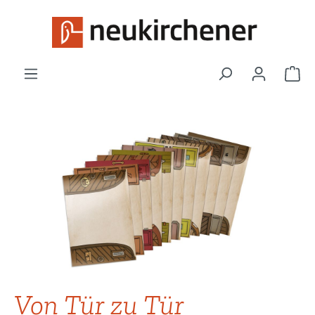
Zum Hauptinhalt springen
War
Bildergalerie überspringen
Von Tür zu Tür