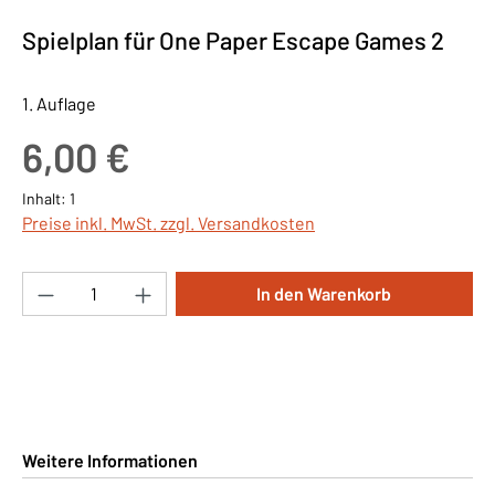
Spielplan für One Paper Escape Games 2
1. Auflage
Regulärer Preis:
6,00 €
Inhalt:
1
Preise inkl. MwSt. zzgl. Versandkosten
Produkt Anzahl: Gib den gewünschten Wert ei
In den Warenkorb
Weitere Informationen