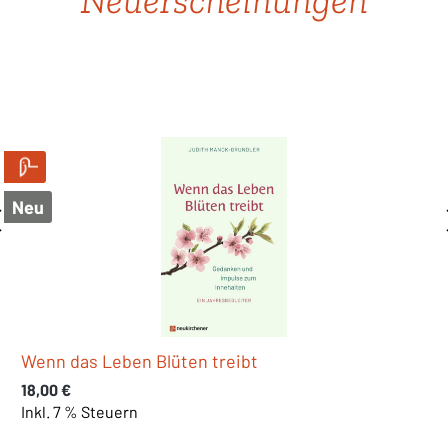
Neu
Was, wenn wir unsere Kinder einfach ernst
nehmen?
Regulärer Preis:
20,00 €
Inkl. 7 % Steuern