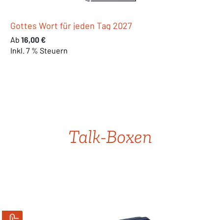
Hoffnungszeichen - Theologiekalender 2027
Regulärer Preis:
24,95 €
Inkl. 19 % Steuern
Produktgalerie überspringen
Talk-Boxen