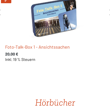
Foto-Talk-Box 2 - Blickwinkel
Regulärer Preis:
20,00 €
Inkl. 19 % Steuern
Produktgalerie überspringen
Hörbücher